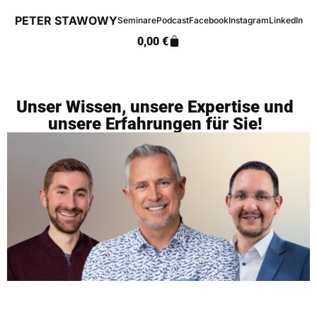
PETER STAWOWY
Seminare
Podcast
Facebook
Instagram
LinkedIn
0,00
€
Unser Wissen, unsere Expertise und
unsere Erfahrungen für Sie!