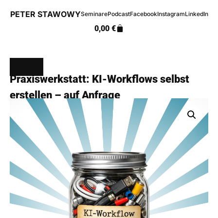
PETER STAWOWY
Seminare
Podcast
Facebook
Instagram
LinkedIn
0,00
€
Zurück
Praxiswerkstatt: KI-Workflows selbst
erstellen – auf Anfrage