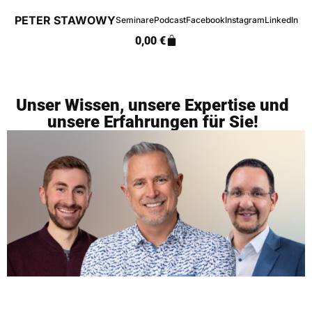
PETER STAWOWY
Seminare
Podcast
Facebook
Instagram
LinkedIn
0,00
€
Unser Wissen, unsere Expertise und
unsere Erfahrungen für Sie!