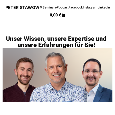
PETER STAWOWY
Seminare
Podcast
Facebook
Instagram
LinkedIn
0,00
€
Unser Wissen, unsere Expertise und
unsere Erfahrungen für Sie!