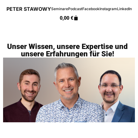
PETER STAWOWY
Seminare
Podcast
Facebook
Instagram
LinkedIn
0,00
€
Unser Wissen, unsere Expertise und
unsere Erfahrungen für Sie!