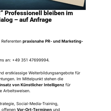
“ Professionell bleiben im
ialog – auf Anfrage
 Referenten
praxisnahe PR- und Marketing-
uns an: +49 351 47699994.
nd erstklassige Weiterbildungsangebote für
tungen. Im Mittelpunkt stehen die
nsatz von Künstlicher Intelligenz
für
e Arbeitsweisen.
rategie, Social-Media-Training,
n offenen
Vor-Ort-Terminen
und