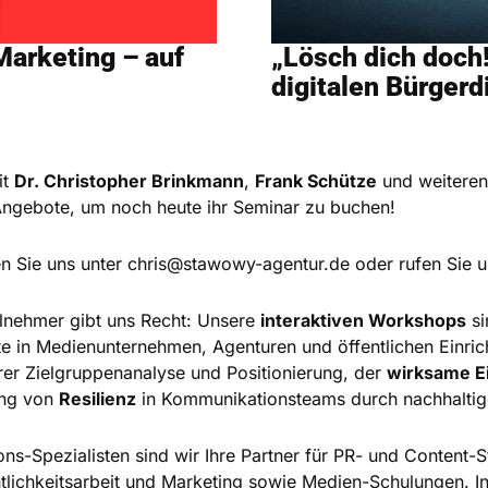
Marketing – auf
„Lösch dich doch!
digitalen Bürgerd
it
Dr. Christopher Brinkmann
,
Frank Schütze
und weiteren
Angebote, um noch heute ihr Seminar zu buchen!
en Sie uns unter
chris@stawowy-agentur.de
oder rufen Sie 
lnehmer gibt uns Recht: Unsere
interaktiven Workshops
si
e in Medienunternehmen, Agenturen und öffentlichen Einrich
rer Zielgruppenanalyse und Positionierung, der
wirksame Ei
ung von
Resilienz
in Kommunikationsteams durch nachhaltig
-Spezialisten sind wir Ihre Partner für PR- und Content-St
ntlichkeitsarbeit und Marketing sowie Medien-Schulungen. I