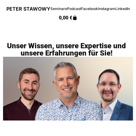
PETER STAWOWY
Seminare
Podcast
Facebook
Instagram
LinkedIn
0,00
€
Unser Wissen, unsere Expertise und
unsere Erfahrungen für Sie!