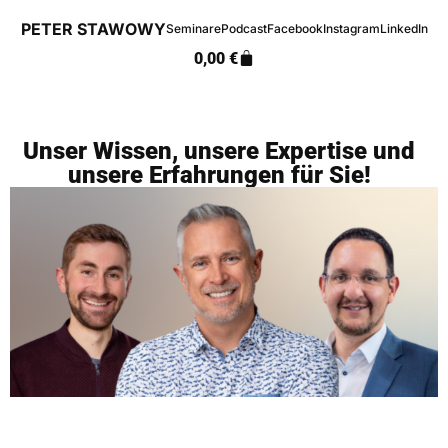
PETER STAWOWY
Seminare
Podcast
Facebook
Instagram
LinkedIn
0,00
€
Unser Wissen, unsere Expertise und
unsere Erfahrungen für Sie!