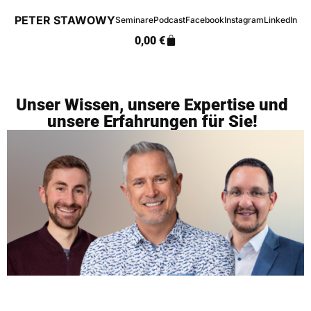
PETER STAWOWY
Seminare
Podcast
Facebook
Instagram
LinkedIn
0,00
€
Unser Wissen, unsere Expertise und
unsere Erfahrungen für Sie!