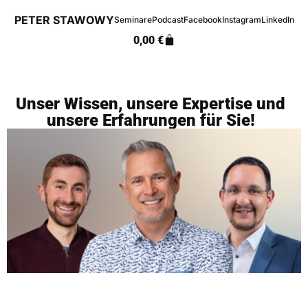
PETER STAWOWY
Seminare
Podcast
Facebook
Instagram
LinkedIn
0,00
€
Unser Wissen, unsere Expertise und
unsere Erfahrungen für Sie!