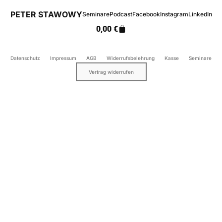
PETER STAWOWY
Seminare
Podcast
Facebook
Instagram
LinkedIn
0,00
€
Datenschutz
Impressum
AGB
Widerrufsbelehrung
Kasse
Seminare
Vertrag widerrufen