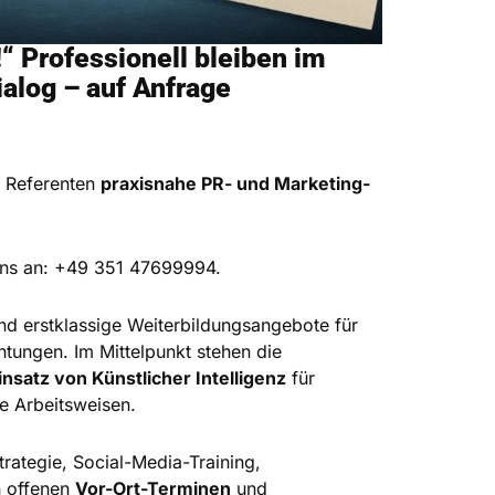
“ Professionell bleiben im
ialog – auf Anfrage
 Referenten
praxisnahe PR- und Marketing-
uns an: +49 351 47699994.
nd erstklassige Weiterbildungsangebote für
tungen. Im Mittelpunkt stehen die
nsatz von Künstlicher Intelligenz
für
e Arbeitsweisen.
rategie, Social-Media-Training,
n offenen
Vor-Ort-Terminen
und