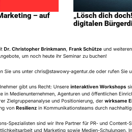
Marketing – auf
„Lösch dich doch!
digitalen Bürgerd
it
Dr. Christopher Brinkmann
,
Frank Schütze
und weiteren
Angebote, um noch heute ihr Seminar zu buchen!
en Sie uns unter
chris@stawowy-agentur.de
oder rufen Sie 
lnehmer gibt uns Recht: Unsere
interaktiven Workshops
si
e in Medienunternehmen, Agenturen und öffentlichen Einrich
rer Zielgruppenanalyse und Positionierung, der
wirksame Ei
ung von
Resilienz
in Kommunikationsteams durch nachhaltig
-Spezialisten sind wir Ihre Partner für PR- und Content-St
ntlichkeitsarbeit und Marketing sowie Medien-Schulungen. I