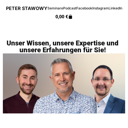
PETER STAWOWY
Seminare
Podcast
Facebook
Instagram
LinkedIn
0,00
€
Unser Wissen, unsere Expertise und
unsere Erfahrungen für Sie!