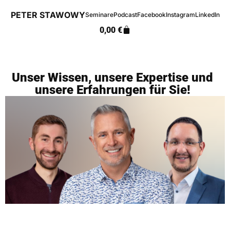
PETER STAWOWY
Seminare
Podcast
Facebook
Instagram
LinkedIn
0,00
€
Unser Wissen, unsere Expertise und
unsere Erfahrungen für Sie!